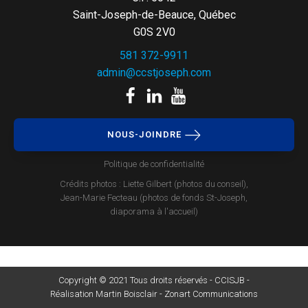
Saint-Joseph-de-Beauce, Québec
G0S 2V0
581 372-9911
admin@ccstjoseph.com
NOUS-JOINDRE
Politique de confidentialité
Crédits photos : Liette Gilbert (photos du conseil),
Jean-Marie Fecteau (photos de fonds St-Joseph,
diaporama à l'accueil)
Copyright © 2021 Tous droits réservés - CCISJB -
Réalisation Martin Boisclair - Zonart Communications