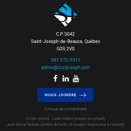
C.P. 5042
Saint-Joseph-de-Beauce, Québec
G0S 2V0
581 372-9911
admin@ccstjoseph.com
NOUS-JOINDRE
Politique de confidentialité
Crédits photos : Liette Gilbert (photos du conseil),
Jean-Marie Fecteau (photos de fonds St-Joseph, diaporama à l'accueil)