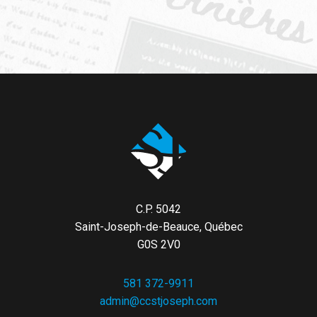
C.P. 5042
Saint-Joseph-de-Beauce, Québec
G0S 2V0
581 372-9911
admin@ccstjoseph.com