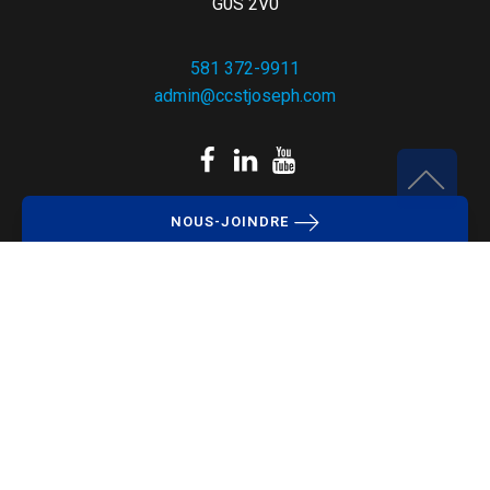
G0S 2V0
581 372-9911
admin@ccstjoseph.com
NOUS-JOINDRE
Politique de confidentialité
Crédits photos : Liette Gilbert (photos du conseil),
Jean-Marie Fecteau (photos de fonds St-Joseph,
diaporama à l'accueil)