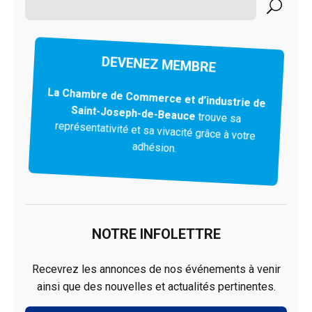
DEVENEZ MEMBRE
La Chambre de Commerce et d’industrie de
Saint-Joseph-de-Beauce
trouve sa
représentativité et sa vivacité grâce à votre
adhésion.
NOTRE INFOLETTRE
Recevrez les annonces de nos événements à venir
ainsi que des nouvelles et actualités pertinentes.